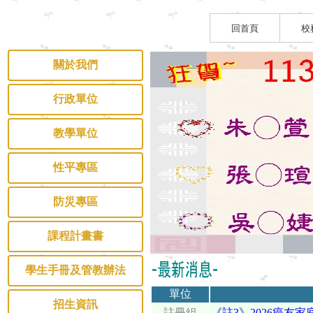
回首頁
校
關於我們
行政單位
教學單位
性平專區
防災專區
課程計畫書
學生手冊及管教辦法
單位
招生資訊
註冊組
《註3》2026癌友家庭