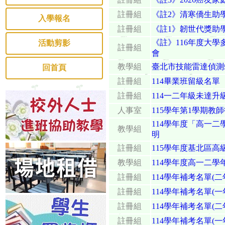
註冊組
《註2》清寒僑生助學金-1
入學報名
註冊組
《註1》韌世代獎助學金-
《註》116年度大
活動剪影
註冊組
會
教學組
臺北市技能雷達偵測
回首頁
註冊組
114畢業班留級名單
註冊組
114一二年級未達升
人事室
115學年第1學期教師
114學年度「高一
教學組
明
註冊組
115學年度基北區
教學組
114學年度高一二學
註冊組
114學年補考名單(
註冊組
114學年補考名單(
註冊組
114學年補考名單(
註冊組
114學年補考名單(