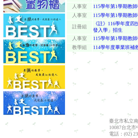
人事室
115學年第1學期教
人事室
115學年第1學期教師
《註》116學年度
註冊組
發入學」招生
人事室
115學年第1學期教師徵
教學組
114學年度畢業班補
臺北市私立
10087台北
電話：(02) 23